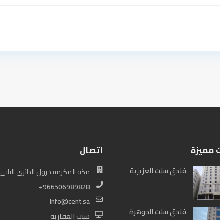
ت مميزة
اتصال
فندق سنت العزيزية
مكة المكرمة جرول الدائري الثاني
+966506989828
info@cent.sa
فندق سنت الجوهرة
سنت العقارية