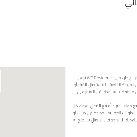
اني
سواء كنت تبحث عن عقار للبيع في منطقة دبي أو عقار للإيجار ، فإن WP Residence تجعل
الفريدة الخاصة بنا لاستئصال الفيلا أو
كين مباشرة. سنساعدك في العثور على
ع جوانب شراء أو بيع المنزل. سواء كان
تطورات العقارية الجديدة في دبي ، أو
دتك. لا تتردد في الاتصال بنا لطرح أي