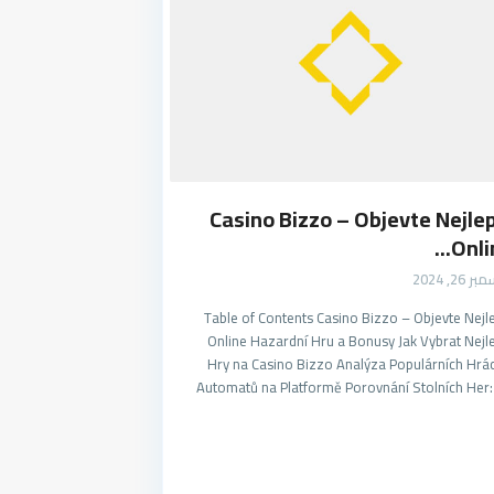
Casino Bizzo – Objevte Nejle
Online
26, 2024
Table of Contents Casino Bizzo – Objevte Nejl
Online Hazardní Hru a Bonusy Jak Vybrat Nejl
Hry na Casino Bizzo Analýza Populárních Hrá
Automatů na Platformě Porovnání Stolních Her: