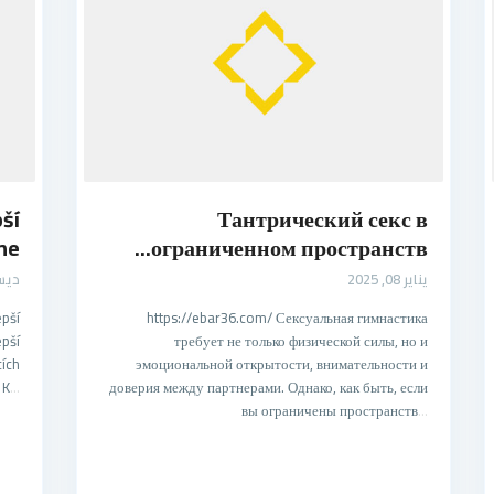
pší
Тантрический секс в
...
ограниченном пространств...
يناير 08, 2025
ديسمبر 
epší
https://ebar36.com/ Сексуальная гимнастика
epší
требует не только физической силы, но и
cích
эмоциональной открытости, внимательности и
 K
...
доверия между партнерами. Однако, как быть, если
вы ограничены пространств
...