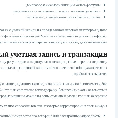
многообразные модификации колеса фортуны;
развлечения за игровыми столами с живыми дилерами;
игра бинго, лотерея кено, розыгрыши и прочее.
ирован с учетной записи на определенной игровой платформе, у него
й софт и имеющиеся игры. Многие виртуальных игровых платформ с
к тестовым версиям аппаратов каждому из гостям, даже анонимным.
ый учетная запись и транзакции
тику регуляторов и не допускают незащищённых персон к игровому
 списке лиц с игровой зависимостью, и если это обнаруживается, их
профиль закрывается.
ую запись, в данном казино, если они испытывают зависимость. Это
нете или связаться с техподдержку. Заморозить вход к автоматам в
гровые машины можно на день, семь дней, месяц, год или бессрочно.
y casino способны внести некоторые корректировки в свой аккаунт:
фонный номер сотового телефона или электронный адрес почты;