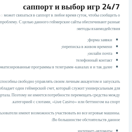
24/7 саппорт и выбор игр
no
может связаться в саппорт в любое время суток, чтобы сообщить о
хпроблему. С целью данного геймерские сайты обеспечивают разные
методы взаимодействия:
форма заявки;
переписка в живом времени;
онлайн почта;
телефонный контакт
оматизированные программы в телеграмм-каналах и и так далее.
 способны свободно управлять своим личным аккаунтом и запускать
обладает один геймерский счет, который служит универсальным для
ртала. Поэтому не имеется потребности перемещать средства между
категорией с слотами, «Live Casino» или беттингом на спорт.
зователи имеют возможность участвовать во все игровые машины.
Во большинстве обстоятельств данное:
интернет-автоматы