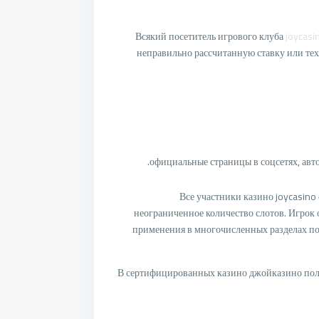
Всякий посетитель игрового клуба
joycasi
неправильно рассчитанную ставку или те
официальные страницы в соцсетях, авт
Все участники казино joycasino
неограниченное количество слотов. Игрок 
применения в многочисленных разделах по
В сертифицированных казино джойказино поль