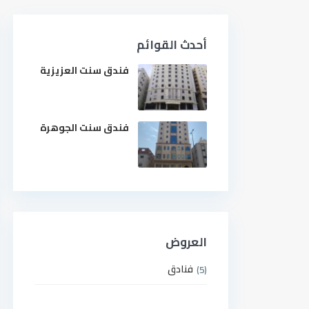
أحدث القوائم
فندق سنت العزيزية
فندق سنت الجوهرة
العروض
فنادق
(5)