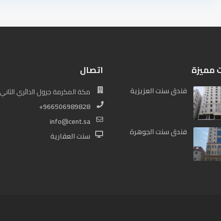
ت مميزة
اتصال
فندق سنت العزيزية
مكة المكرمة جرول الدائري الثاني
+966506989828
info@cent.sa
فندق سنت الجوهرة
سنت العقارية