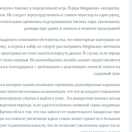
изшую ставочку в определенной игре. В ряде Megaways-аппаратов,
х. Не следует переусердствовать и ставить чересчур на один раунд,
дпочтительнее применять подстраиваемую тактику пари: увеличивать
размеры при удачах и снижать в моменте проигрышей.
ладания и понимания обстоятельства, что монетарные выигрыши не
очку, и играть в кайф: не следует рассматривать Megaways-автоматы
 проигрыша не стоит пытаться вернуть деньги. В случае, если череда
ет взять перерыв. Во разнообразных онлайн-казино предоставляется
ся в техподдержку с требованием о деактивации учетной записи на
заданный срок.
 в интернет казино возможно применять разнообразные надежные
ная стратегия основана на концепции, что после каждого поражения
мпенсировать убытки и выйти в плюс. Эта конкретная техника легкая
 коротком периоде, если удастся избежать затяжной серии неудачных
артингейла в том, что она зависит от значительного банкролла: при
ач постоянное увеличение вдвое ставки может привести к большим
уют ограничения взносов, что не позволяет увеличение вдвое после