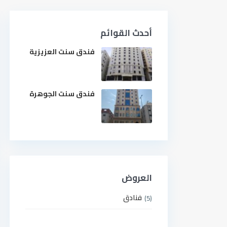
أحدث القوائم
فندق سنت العزيزية
فندق سنت الجوهرة
العروض
فنادق
(5)