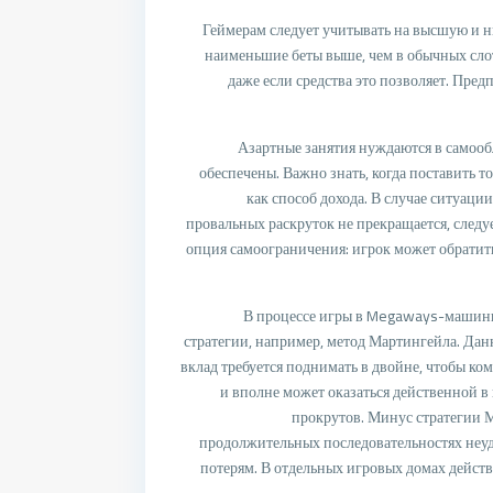
Геймерам следует учитывать на высшую и н
наименьшие беты выше, чем в обычных слота
даже если средства это позволяет. Пре
Азартные занятия нуждаются в самооб
обеспечены. Важно знать, когда поставить т
как способ дохода. В случае ситуации
провальных раскруток не прекращается, следу
опция самоограничения: игрок может обратить
В процессе игры в Megaways-машины
стратегии, например, метод Мартингейла. Дан
вклад требуется поднимать в двойне, чтобы ко
и вполне может оказаться действенной в
прокрутов. Минус стратегии М
продолжительных последовательностях неуд
потерям. В отдельных игровых домах действ