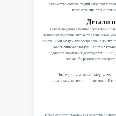
Множество больше студий закупают у прав
часто совмещают ее с други
Детали о
Совсем недавно в казино слоты Леон поя
Истинным поистине хитом стал гейм-стол Bona
с механикой Megaways востребована до сих пор
современными слотами. Успех Megaways
подобных форматах задействуется 6 цилиндр
знаков. Во различных интернет
Посредством механике Megaways по 
оплачиваемых сочетаний символов. В со
Игровые слоты с Megaways известны значите