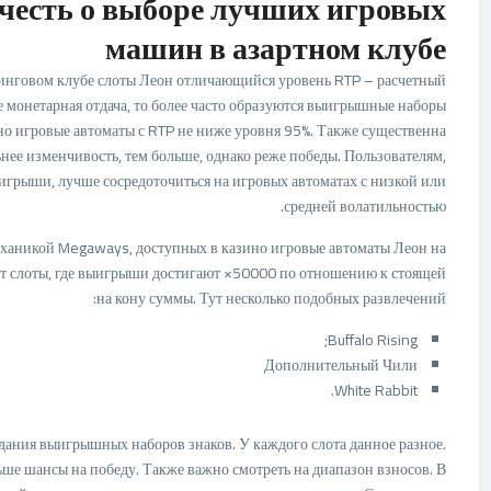
учесть о выборе лучших игровых
машин в азартном клубе
линговом клубе слоты Леон отличающийся уровень RTP – расчетный
е монетарная отдача, то более часто образуются выигрышные наборы
ино игровые автоматы с RTP не ниже уровня 95%. Также существенна
ьнее изменчивость, тем больше, однако реже победы. Пользователям,
рыши, лучше сосредоточиться на игровых автоматах с низкой или
средней волатильностью.
еханикой Megaways, доступных в казино игровые автоматы Леон на
т слоты, где выигрыши достигают ×50000 по отношению к стоящей
на кону суммы. Тут несколько подобных развлечений:
Buffalo Rising;
Дополнительный Чили
White Rabbit.
здания выигрышных наборов знаков. У каждого слота данное разное.
ьше шансы на победу. Также важно смотреть на диапазон взносов. В