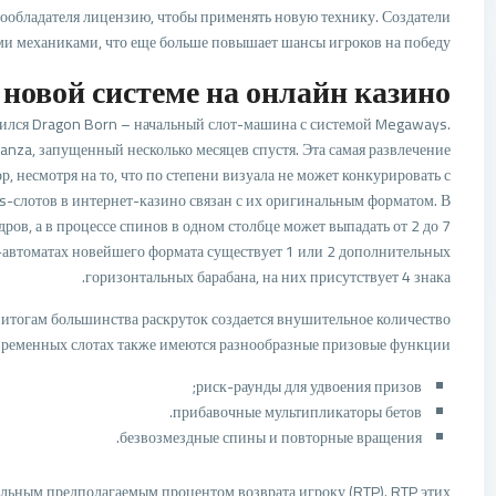
ообладателя лицензию, чтобы применять новую технику. Создатели
ми механиками, что еще больше повышает шансы игроков на победу.
 новой системе на онлайн казино
вился Dragon Born – начальный слот-машина с системой Megaways.
nza, запущенный несколько месяцев спустя. Эта самая развлечение
, несмотря на то, что по степени визуала не может конкурировать с
-слотов в интернет-казино связан с их оригинальным форматом. В
ов, а в процессе спинов в одном столбце может выпадать от 2 до 7
-автоматах новейшего формата существует 1 или 2 дополнительных
горизонтальных барабана, на них присутствует 4 знака.
итогам большинства раскруток создается внушительное количество
временных слотах также имеются разнообразные призовые функции:
риск-раунды для удвоения призов;
прибавочные мультипликаторы бетов.
безвозмездные спины и повторные вращения.
льным предполагаемым процентом возврата игроку (RTP). RTP этих