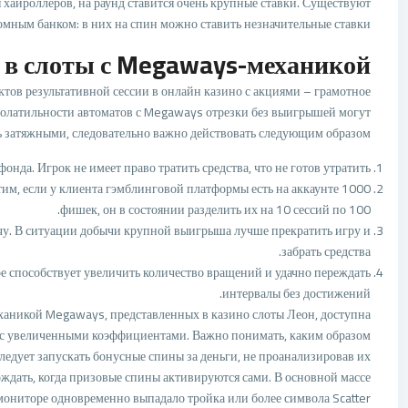
 хайроллеров, на раунд ставится очень крупные ставки. Существуют
омным банком: в них на спин можно ставить незначительные ставки.
 в слоты с Megaways-механикой
тов результативной сессии в онлайн казино с акциями – грамотное
олатильности автоматов с Megaways отрезки без выигрышей могут
ь затяжными, следовательно важно действовать следующим образом:
нда. Игрок не имеет право тратить средства, что не готов утратить.
стим, если у клиента гэмблинговой платформы есть на аккаунте 1000
фишек, он в состоянии разделить их на 10 сессий по 100.
чу. В ситуации добычи крупной выигрыша лучше прекратить игру и
забрать средства.
е способствует увеличить количество вращений и удачно переждать
интервалы без достижений.
еханикой Megaways, представленных в казино слоты Леон, доступна
с увеличенными коэффициентами. Важно понимать, каким образом
ледует запускать бонусные спины за деньги, не проанализировав их
ождать, когда призовые спины активируются сами. В основной массе
 мониторе одновременно выпадало тройка или более символа Scatter.