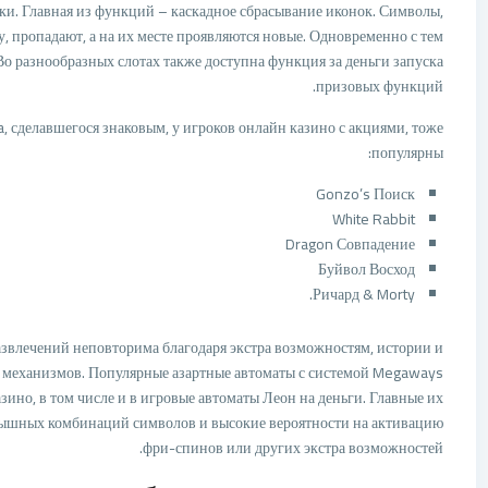
ики. Главная из функций – каскадное сбрасывание иконок. Символы,
пропадают, а на их месте проявляются новые. Одновременно с тем
о разнообразных слотах также доступна функция за деньги запуска
призовых функций.
 сделавшегося знаковым, у игроков онлайн казино с акциями, тоже
популярны:
Gonzo’s Поиск
White Rabbit
Dragon Совпадение
Буйвол Восход
Ричард & Morty.
звлечений неповторима благодаря экстра возможностям, истории и
механизмов. Популярные азартные автоматы с системой Megaways
ино, в том числе и в игровые автоматы Леон на деньги. Главные их
рышных комбинаций символов и высокие вероятности на активацию
фри-спинов или других экстра возможностей.