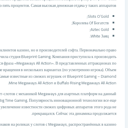
о пять процентов. Самая высокая денежная отдача у таких аппаратов:
Slots O’Gold;
Королева Of Богатств;
Aztec Gold;
White Заяц.
 клиентов казино, но и производителей софта. Первоначально право
чила студия Blueprint Gaming. Компания приступила к производить
я фраза «Megaways All Action». В представленных аттракционах по
е вращения в нескольких вариантах (по усмотрению игрока). Объем
Самые известные из свежих игрушек от Blueprint Gaming – Diamond
Mine Megaways All Action и Buffalo Rising Megaways All Action.
т-слотов с механикой Megaways для азартных платформ на данный
 Big Time Gaming. Популярность инновационной технологии все еще
ее увеличение известности свежих цифровых аппаратов этого рода не
прекращался. Сейчас эта динамика продолжается.
наков на роликах у слотов с Megaways, распространённых в казино